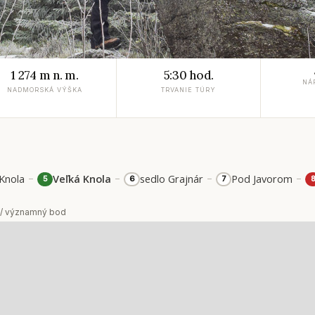
1 274 m n. m.
5:30 hod.
NÁ
NADMORSKÁ VÝŠKA
TRVANIE TÚRY
–
–
–
–
Knola
Veľká Knola
sedlo Grajnár
Pod Javorom
5
6
7
 / významný bod