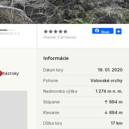
Sha
Share
ROČNOSŤ 2.5
Priemer:
5
(
8
hlasov)
Informácie
19. 01. 2020
Dátum túry
Ráztoky
8
Volovské vrchy
Pohorie
1 274 m n. m.
Nadmorská výška
↑ 694 m
Stúpanie
↓ 694 m
Klesanie
17 km
Dĺžka túry