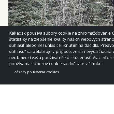
Kakac.sk používa súbory cookie na zhromažďovanie úd
štatistiky na zlepšenie kvality našich webových strán
súhlasiť alebo nesúhlasiť kliknutím na tlačidlá. Pred
súhlasu“ sa uplatňuje v prípade, že sa nevydá žiadna 
neobmedzí vašu používateľskú skúsenosť. Viac informá
používania súborov cookie sa dočítate v článku:
Zásady používania cookies