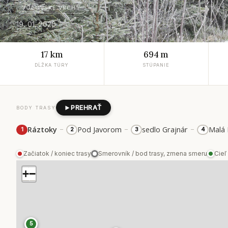
VOLOVSKÉ VRCHY
19. 01. 2020
17 km
694 m
DĹŽKA TÚRY
STÚPANIE
PREHRAŤ
BODY TRASY
–
–
–
Ráztoky
Pod Javorom
sedlo Grajnár
Malá 
1
2
3
4
Začiatok / koniec trasy
Smerovník / bod trasy, zmena smeru
Cieľ
+
−
5