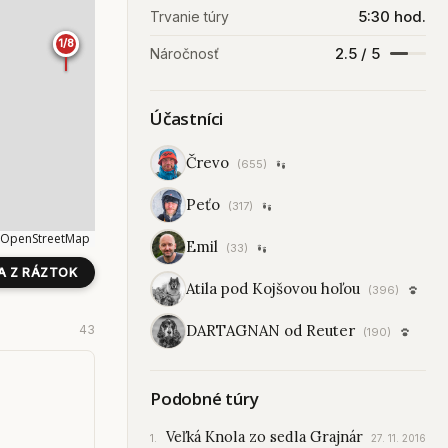
5:30 hod.
Trvanie túry
1/8
1/8
2.5 / 5
Náročnosť
Účastníci
Črevo
(655)
Peťo
(317)
OpenStreetMap
Emil
(33)
A Z RÁZTOK
Atila pod Kojšovou hoľou
(396)
DARTAGNAN od Reuter
43
(190)
Podobné túry
Veľká Knola zo sedla Grajnár
27. 11. 2016