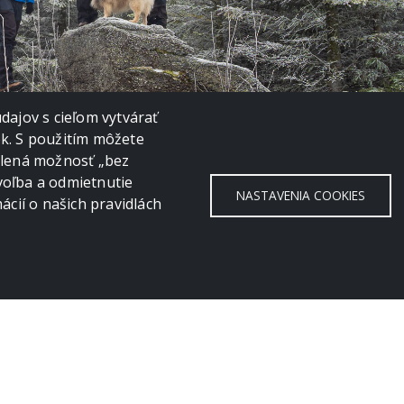
ajov s cieľom vytvárať
ok. S použitím môžete
volená možnosť „bez
voľba a odmietnutie
NASTAVENIA COOKIES
cií o našich pravidlách