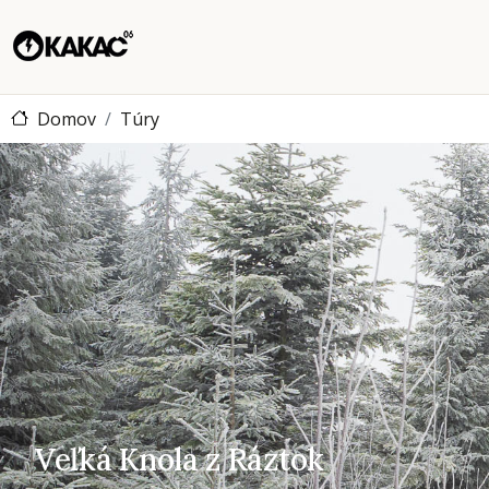
Domov
Túry
Veľká Knola z Ráztok
Veľká Knola z Ráztok