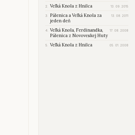
Veľká Knola z Hnilca
13. 09. 2015
Pálenica a Veľká Knola za
13. 08. 2011
jeden deň
Veľká Knola, Ferdinandka,
17. 08. 2008
Pálenica z Novoveskej Huty
Veľká Knola z Hnilca
05. 01. 2008