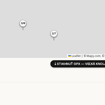
3/6
3/6
2/7
2/7
Leaflet
|
©
Mapy.com
, ©
⤓
STIAHNUŤ GPX — VEĽKÁ KNOL