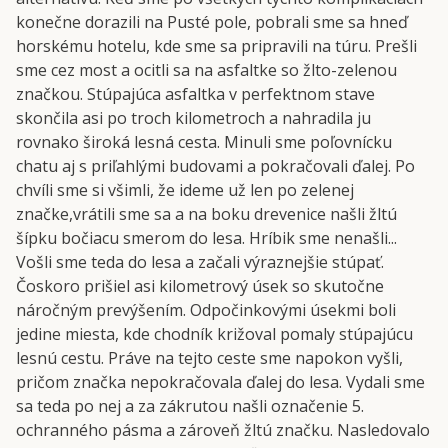
konečne dorazili na Pusté pole, pobrali sme sa hneď
horskému hotelu, kde sme sa pripravili na túru. Prešli
sme cez most a ocitli sa na asfaltke so žlto-zelenou
značkou. Stúpajúca asfaltka v perfektnom stave
skončila asi po troch kilometroch a nahradila ju
rovnako široká lesná cesta. Minuli sme poľovnícku
chatu aj s priľahlými budovami a pokračovali ďalej. Po
chvíli sme si všimli, že ideme už len po zelenej
značke,vrátili sme sa a na boku drevenice našli žltú
šípku bočiacu smerom do lesa. Hríbik sme nenašli...
Vošli sme teda do lesa a začali výraznejšie stúpať.
Čoskoro prišiel asi kilometrový úsek so skutočne
náročným prevýšením. Odpočinkovými úsekmi boli
jedine miesta, kde chodník križoval pomaly stúpajúcu
lesnú cestu. Práve na tejto ceste sme napokon vyšli,
pričom značka nepokračovala ďalej do lesa. Vydali sme
sa teda po nej a za zákrutou našli označenie 5.
ochranného pásma a zároveň žltú značku. Nasledovalo