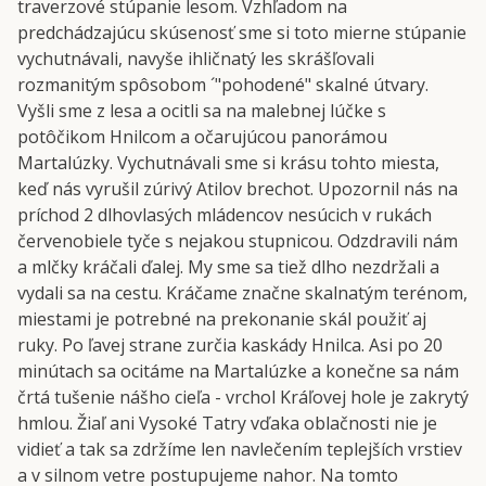
traverzové stúpanie lesom. Vzhľadom na
predchádzajúcu skúsenosť sme si toto mierne stúpanie
vychutnávali, navyše ihličnatý les skrášľovali
rozmanitým spôsobom ´"pohodené" skalné útvary.
Vyšli sme z lesa a ocitli sa na malebnej lúčke s
potôčikom Hnilcom a očarujúcou panorámou
Martalúzky. Vychutnávali sme si krásu tohto miesta,
keď nás vyrušil zúrivý Atilov brechot. Upozornil nás na
príchod 2 dlhovlasých mládencov nesúcich v rukách
červenobiele tyče s nejakou stupnicou. Odzdravili nám
a mlčky kráčali ďalej. My sme sa tiež dlho nezdržali a
vydali sa na cestu. Kráčame značne skalnatým terénom,
miestami je potrebné na prekonanie skál použiť aj
ruky. Po ľavej strane zurčia kaskády Hnilca. Asi po 20
minútach sa ocitáme na Martalúzke a konečne sa nám
črtá tušenie nášho cieľa - vrchol Kráľovej hole je zakrytý
hmlou. Žiaľ ani Vysoké Tatry vďaka oblačnosti nie je
vidieť a tak sa zdržíme len navlečením teplejších vrstiev
a v silnom vetre postupujeme nahor. Na tomto