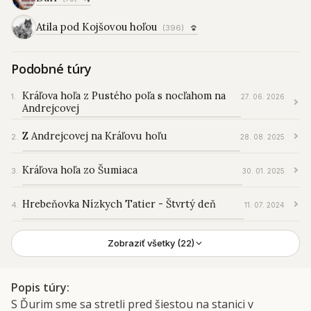
Atila pod Kojšovou hoľou
(396)
Podobné túry
Kráľova hoľa z Pustého poľa s nocľahom na
27. 06. 2026
Andrejcovej
Z Andrejcovej na Kráľovu hoľu
28. 08. 2025
Kráľova hoľa zo Šumiaca
30. 01. 2025
Hrebeňovka Nízkych Tatier - Štvrtý deň
11. 07. 2024
Zobraziť všetky (22)
Popis túry
S Ďurim sme sa stretli pred šiestou na stanici v