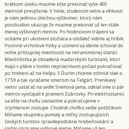
krátkom úseku musíme ešte prekonať vyše 400
metrové prevýšenie. V hmle, studenom vetre a vlhkosti
je nám jedinou útechou výškomer, ktorý nám
povzbudivo ukazuje že musíme prekonať už len stále
menej výškových metrov. Po hodinovom trápení sa
ocitáme pri ukotvení stožiara a obďaleč vidíme aj hríbik.
Povinné vrcholové fotky a uzimení sa ideme schovať do
voľne prístupnej miestnosti na retransmisnej stanici.
Miestnôstka je obsadená maďarskými turistami, ktorí
majú v pláne v tomto nepriaznivom počasí pokračovať
po hrebeni až na Heľpu. S Ďurim chceme stihnúť vlak o
17.59 a tak vyrážame smerom na Telgárt. Prenikavý
vietor ustal až na sedle Snehová jama, odkiaľ sme si pár
metrov vystúpali k prameni Zubrovky. Pri elektrostanici
sa ešte na chvíľu zastavíme a pokračujeme v
zrýchlenom zostupe. Chodník chvíľku vedie potôčikom.
Míňame skupinku pomaly a mlčky zostupujúcich
českých turistov /pravdepodobne hrebeňovkári/ a
rýchlo strácame výškové metre. Míňame už len