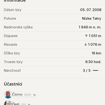
Informácie
Dátum túry
05. 07. 2008
Pohorie
Nízke Tatry
Nadmorská výška
1 946 m n. m.
Stúpanie
↑ 1 051 m
Klesanie
↓ 1 076 m
Dĺžka túry
16 km
Trvanie túry
6:30 hod.
Náročnosť
3 / 5
Účastníci
Črevo
(655)
Ďuri
(75)