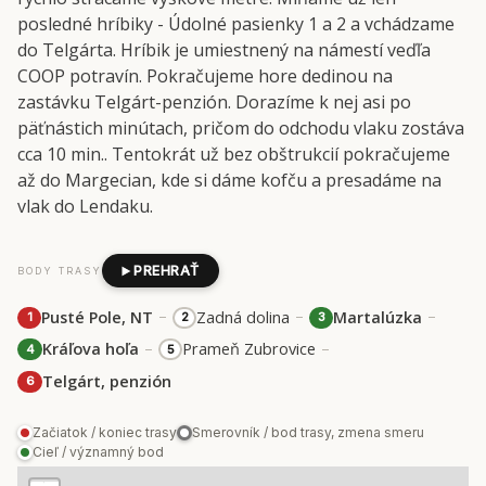
posledné hríbiky - Údolné pasienky 1 a 2 a vchádzame
do Telgárta. Hríbik je umiestnený na námestí veďľa
COOP potravín. Pokračujeme hore dedinou na
zastávku Telgárt-penzión. Dorazíme k nej asi po
päťnástich minútach, pričom do odchodu vlaku zostáva
cca 10 min.. Tentokrát už bez obštrukcií pokračujeme
až do Margecian, kde si dáme kofču a presadáme na
vlak do Lendaku.
PREHRAŤ
BODY TRASY
–
–
–
Pusté Pole, NT
Zadná dolina
Martalúzka
1
2
3
–
–
Kráľova hoľa
Prameň Zubrovice
4
5
Telgárt, penzión
6
Začiatok / koniec trasy
Smerovník / bod trasy, zmena smeru
Cieľ / významný bod