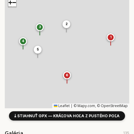
+
−
2
3
1
4
5
6
Leaflet
|
©
Mapy.com
, ©
OpenStreetMap
⤓
STIAHNUŤ GPX — KRÁĽOVA HOĽA Z PUSTÉHO POĽA
Galéria
135