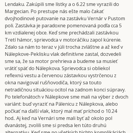
Lendaku. Zakúpili sme lístky a o 6.22 sme vyrazili do
Margecian. Po prestupe nás ešte malo čakať
dvojhodinové putovanie na zastávku Vernár v Pustom
poli. Zastávka je paradoxne pomenovaná podľa cca 5
km vzdialenej obce. Keď sme prechádzali zastávkou
Tretí hámor, sprievodca v motoráčiku zapol kúrenie.
Zdalo sa nám to teraz v júli trocha zvláštne a až keď v
Nálepkove-Peklisku vlak definitívne zastal, dozvedeli
sme sa, že sa motor prehrieva a budeme sa musieť
vrátiť späť do Nálepkova. Sprievodca si obliekol
reflexnú vestu a červenou zástavkou vystrčenou z
okna navigoval rušňovodiča, ktorý sa touto
netradičnou situáciou ocitol na zadnom konci súpravy.
Po telefonátoch v Nálepkove sme mali na výber z dvoch
variánt: buď vyraziť na Pálenicu z Nálepkova, alebo
počkať na ďalší vlak, ktorý mal mať príchod o 10.24
hod.. Aj keď na Vernári sme mali byť až okolo pol
dvanástej, zvolili sme si predsa len túto druhú
alternatívu. Keď sme po všetkých týchto komplikáciách