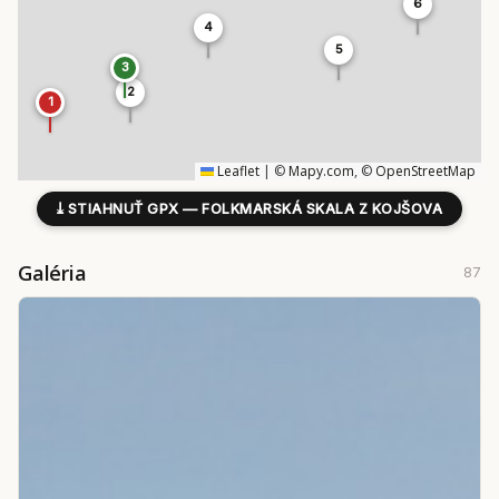
6
4
5
3
2
1
Leaflet
|
©
Mapy.com
, ©
OpenStreetMap
⤓
STIAHNUŤ GPX — FOLKMARSKÁ SKALA Z KOJŠOVA
Galéria
87