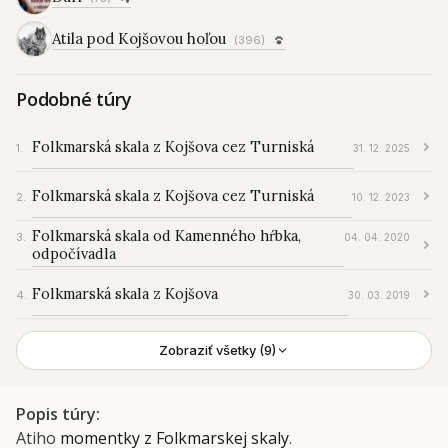
Atila pod Kojšovou hoľou
(396)
Podobné túry
Folkmarská skala z Kojšova cez Turniská
31. 12. 2025
Folkmarská skala z Kojšova cez Turniská
10. 12. 2023
Folkmarská skala od Kamenného hŕbka,
04. 04. 2020
odpočívadla
Folkmarská skala z Kojšova
30. 03. 2019
Zobraziť všetky (9)
Popis túry
Atiho
momentky z Folkmarskej skaly
.