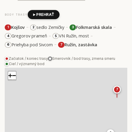
PREHRAŤ
BODY TRASY
–
–
–
Kojšov
sedlo Zemičky
Folkmarská skala
1
2
3
–
–
Gregorov prameň
VN Ružín, most
4
5
–
Priehyba pod Sivcom
Ružín, zastávka
6
7
Začiatok / koniec trasy
Smerovník / bod trasy, zmena smeru
Cieľ / významný bod
+
−
7