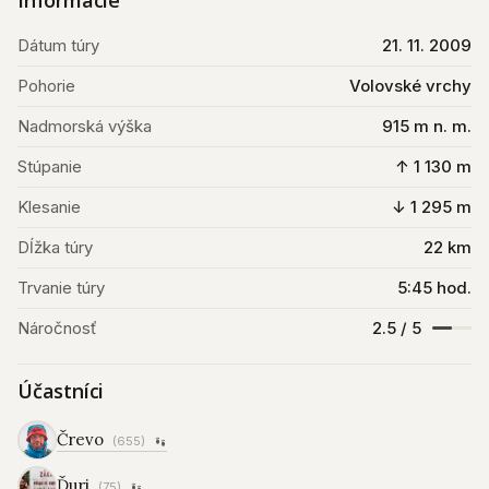
Informácie
Dátum túry
21. 11. 2009
Pohorie
Volovské vrchy
Nadmorská výška
915 m n. m.
Stúpanie
↑ 1 130 m
Klesanie
↓ 1 295 m
Dĺžka túry
22 km
Trvanie túry
5:45 hod.
Náročnosť
2.5 / 5
Účastníci
Črevo
(655)
Ďuri
(75)