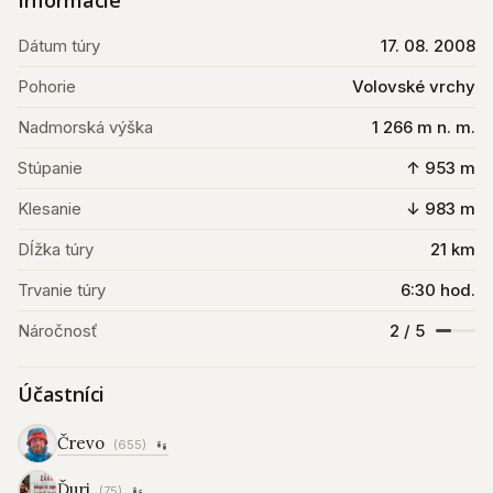
Informácie
Dátum túry
17. 08. 2008
Pohorie
Volovské vrchy
Nadmorská výška
1 266 m n. m.
Stúpanie
↑ 953 m
Klesanie
↓ 983 m
Dĺžka túry
21 km
Trvanie túry
6:30 hod.
Náročnosť
2 / 5
Účastníci
Črevo
(655)
Ďuri
(75)