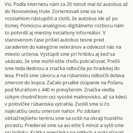
Vsi. Podľa internetu nám za 20 minút mal ísť autobus až
do Novoveskej Hute. Zorientovali sme sa na
rozsiahlom nástupišti a zistili, že autobus ide až po
ôsmej. Pomocou analógovo-digitálneho rozboru nám
to potvrdil aj miestny iniciatívny informátor. V
stanovenom čase prišiel autobus tesne pred
zaradením do kategórie veteránov a odviezol nás na
miesto určenia. Vystúpili sme pri hríbiku aj keď sa
ukázalo, že sme mohli ešte chvíľu pokračovať. Prešli
sme teda dedinou a značka odbočila po hradskej do
lesa. Prešli sme závoru a na rúbanisku odbočili doľava
smerom do kopca. Začalo prudké stúpanie na Poľanu
pod Muráňom s 440 m prevýšením. Značka viedla
úzkym chodníčkom cez vysoké malinovisko, až sa kdesi
v polovičke rúbaniska vytratila. Zvolili sme si čo
najkratšiu cestu smerom nahor. Po zdolaní
obtiažnejšieho terénu sme sa ocitli na okraji hustého
porastu. Predierali sme sa asi ešte 5 minút a vyšli sme
pri hríbiku. Krátka prestávka na oddych a pokračovali