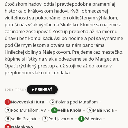
útočiskom hadov, odtiaľ pravdepodobne pramení aj
historka o kráľovskom hadovi. Kvôli obmedzenej
viditeľnosti sa pokocháme len okliešteným výhľadom,
poteší nás však výhľad na Skalisko. Kľudne sa najeme a
začíname zostupovať. Zostup prebieha až na miernu
únavu bez komplikácií. Asi po hodine a pol sa vynárame
pod Čiernym lesom a otvára sa nám panoráma
Hnileckej doliny s Nálepkovom. Prejdeme cez mestečko,
kúpime si lístky na vlak a odvezieme sa do Margecian.
Opäť zrýchlený prestup a už stojíme až do konca v
preplnenom vlaku do Lendaka.
PREHRAŤ
BODY TRASY
–
–
Novoveská Huta
Poľana pod Muráňom
1
2
–
–
–
Pod Muráňom, VV
Veľká Knola
Malá Knola
3
4
5
–
–
–
sedlo Grajnár
Pod Javorom
Pálenica
6
7
8
Nálepkovo
9