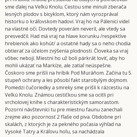
sme ďalej na Veľkú Knolu. Cestou sme minuli zberača
lesných plodov s bicyklom, ktorý nám vyrozprával
historku o kráľovskom hadovi. Vraj ho na Pálenici videl
na vlastné oči. Dovtedy poverám neveril, ale vtedy sa
presvedčil. Had má vraj na hlave korunku /respektíve
hrebienok ako kohút/ a ostatné hady sa o neho chodia
obtierať za účelom zvýšenia plodnosti. Človeka sa vraj
vôbec nebojí. Miestni ho už boli párkrát loviť, aby ho
mohli ukázať na Markíze, ale zatiaľ neúspešne.
Čoskoro sme prišli na hríbik Pod Muráňom. Začína tu 5.
stupeň ochrany a les pôsobí fakt starobylým dojmom.
Pomedzi čučoriedky a smreky sme prišli k rázcestiu na
Veľkú Knolu. Známou cestičkou sme sa ocitli pri
vrcholovej knihe s charakteristickým samorastom.
Pozorní návštevníci tu pre miestnu faunu zanechali
zrejme ako pozornosť 2 fľaše od piva. Obdobne pri
skalách, z ktorých je za pekného počasia výhľad na
Vysoké Tatry a Kráľovu hoľu, sa nachádzala