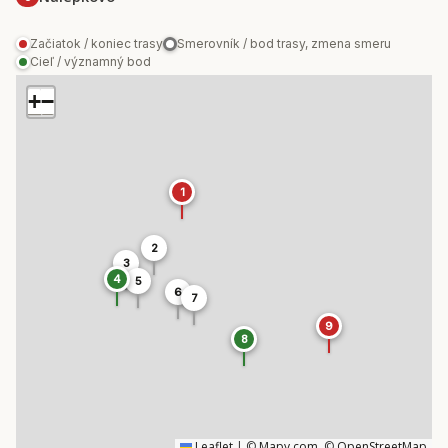
Začiatok / koniec trasy
Smerovník / bod trasy, zmena smeru
Cieľ / významný bod
+
−
1
2
3
4
5
6
7
9
8
Leaflet
|
©
Mapy.com
, ©
OpenStreetMap