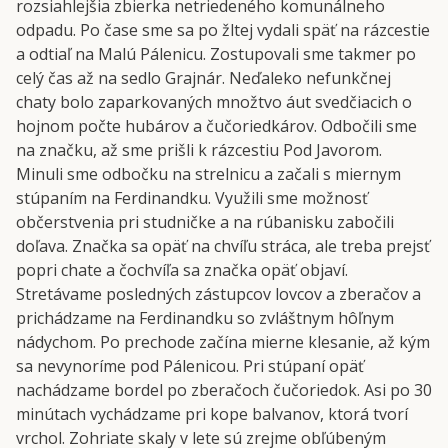
rozsiahlejšia zbierka netriedeného komunálneho
odpadu. Po čase sme sa po žltej vydali späť na rázcestie
a odtiaľ na Malú Pálenicu. Zostupovali sme takmer po
celý čas až na sedlo Grajnár. Neďaleko nefunkčnej
chaty bolo zaparkovaných množtvo áut svedčiacich o
hojnom počte hubárov a čučoriedkárov. Odbočili sme
na značku, až sme prišli k rázcestiu Pod Javorom.
Minuli sme odbočku na strelnicu a začali s miernym
stúpaním na Ferdinandku. Využili sme možnosť
občerstvenia pri studničke a na rúbanisku zabočili
doľava. Značka sa opäť na chvíľu stráca, ale treba prejsť
popri chate a čochvíľa sa značka opäť objaví.
Stretávame posledných zástupcov lovcov a zberačov a
prichádzame na Ferdinandku so zvláštnym hôľnym
nádychom. Po prechode začína mierne klesanie, až kým
sa nevynoríme pod Pálenicou. Pri stúpaní opäť
nachádzame bordel po zberačoch čučoriedok. Asi po 30
minútach vychádzame pri kope balvanov, ktorá tvorí
vrchol. Zohriate skaly v lete sú zrejme obľúbeným