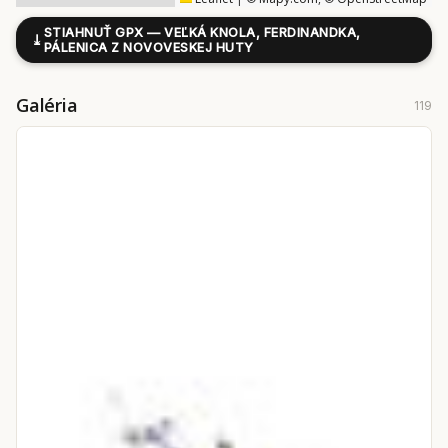
STIAHNUŤ GPX — VEĽKÁ KNOLA, FERDINANDKA,
⤓
PÁLENICA Z NOVOVESKEJ HUTY
Galéria
119