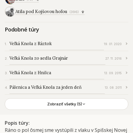
Atila pod Kojšovou hoľou
(396)
Podobné túry
Veľká Knola z Ráztok
19. 01. 2020
Veľká Knola zo sedla Grajnár
27. 11. 2016
Veľká Knola z Hnilca
13. 09. 2015
Pálenica a Veľká Knola za jeden deň
13. 08. 2011
Zobraziť všetky (5)
Popis túry
Ráno o pol ôsmej sme vystúpili z vlaku v Spišskej Novej