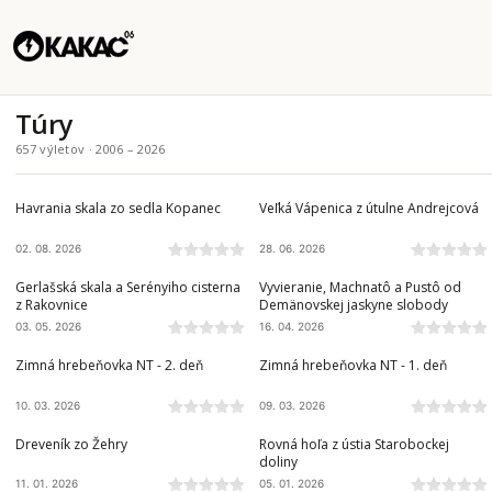
Túry
657 výletov · 2006 – 2026
SLOVENSKÝ RAJ
NÍZKE TATRY
Havrania skala zo sedla Kopanec
Veľká Vápenica z útulne Andrejcová
02. 08. 2026
28. 06. 2026
SLOVENSKÝ KRAS
NÍZKE TATRY
Gerlašská skala a Serényiho cisterna
Vyvieranie, Machnatô a Pustô od
z Rakovnice
Demänovskej jaskyne slobody
03. 05. 2026
16. 04. 2026
NÍZKE TATRY
NÍZKE TATRY
Zimná hrebeňovka NT - 2. deň
Zimná hrebeňovka NT - 1. deň
10. 03. 2026
09. 03. 2026
LEVOČSKÉ VRCHY
NÍZKE TATRY
Dreveník zo Žehry
Rovná hoľa z ústia Starobockej
doliny
11. 01. 2026
05. 01. 2026