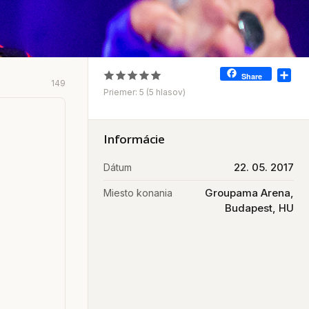
Sh
Share
149
Priemer:
5
(
5
hlasov)
Informácie
22. 05. 2017
Dátum
Groupama Arena,
Miesto konania
Budapest, HU