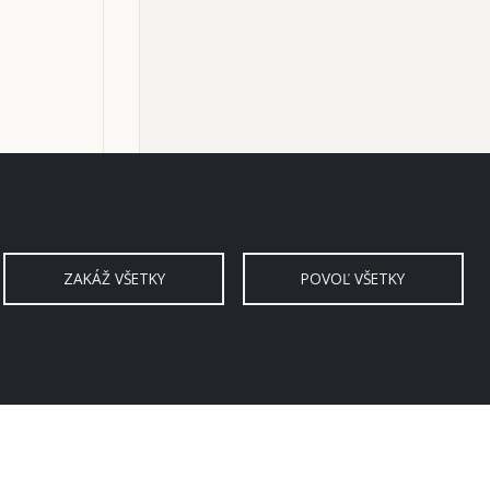
ZAKÁŽ VŠETKY
POVOĽ VŠETKY
Depeche Mode, Budapešť, 22.
1 / 149