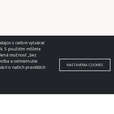
ajov s cieľom vytvárať
ok. S použitím môžete
volená možnosť „bez
voľba a odmietnutie
NASTAVENIA COOKIES
cií o našich pravidlách
land Kilian