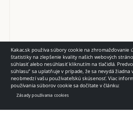
Kakac.sk používa súbory cookie na zhromažďovanie úd
štatistiky na zlepšenie kvality našich webových strán
súhlasiť alebo nesúhlasiť kliknutím na tlačidlá. Pred
súhlasu“ sa uplatňuje v prípade, že sa nevydá žiadna 
neobmedzí vašu používateľskú skúsenosť. Viac informá
používania súborov cookie sa dočítate v článku:
Zásady používania cookies
Depeche Mode, Budapešť, 22. 05. 2017 photos by Ro