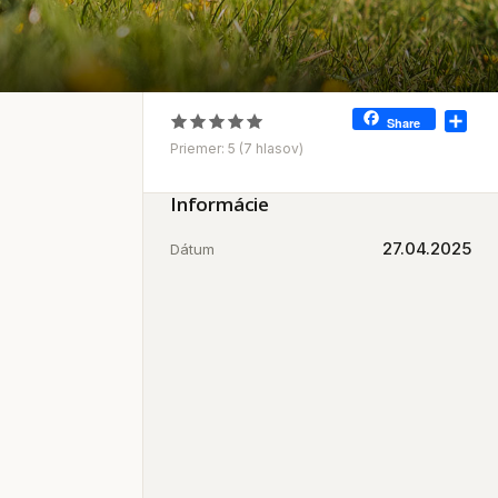
Sha
Share
Priemer:
5
(
7
hlasov)
Informácie
27.04.2025
Dátum