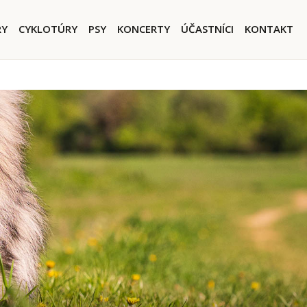
igation
RY
CYKLOTÚRY
PSY
KONCERTY
ÚČASTNÍCI
KONTAKT