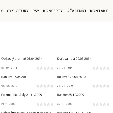
igation
RY
CYKLOTÚRY
PSY
KONCERTY
ÚČASTNÍCI
KONTAKT
Občasný prameň 05.04.2014
Kráľova hoľa 29.03.2014
05. 04. 2014
29. 03. 2014
Bankov 06.06.2010
Bukovec 28.04.2010
06. 06. 2010
24. 04. 2010
Folkmarské skaly 21.11.2009
Bankov 25.10.2009
21. 11. 2009
25. 10. 2009
Celoštátna výstava psov Nitracanis
Bankov, KVP 22.03.2009