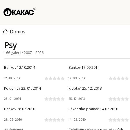
Domov
Psy
166 galérií · 2007 – 2026
Bankov 12.10.2014
Bankov 17.09.2014
12. 10. 2014
17. 09. 2014
Poludnica 23. 01. 2014
Kloptaň 25. 12. 2013
23. 01. 2014
25. 12. 2013
Bankov 28.02.2010
Rákocziho prameň 14.02.2010
28. 02. 2010
14. 02. 2010
Andrejcová
Celoštátna výstava psov všetkých