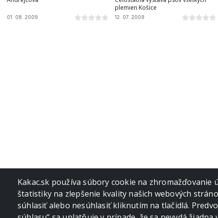
plemien Košice
01. 08. 2009
12. 07. 2009
Pagination
Kakac.sk používa súbory cookie na zhromažďovanie úd
štatistiky na zlepšenie kvality našich webových strán
súhlasiť alebo nesúhlasiť kliknutím na tlačidlá. Pred
súhlasu“ sa uplatňuje v prípade, že sa nevydá žiadna 