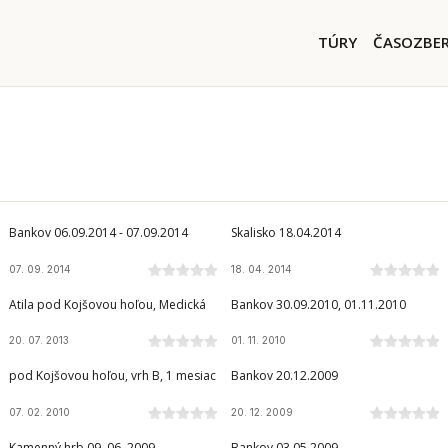
Skočiť na hlavný obsah
Main nav
TÚRY
ČASOZBE
Bankov 06.09.2014 - 07.09.2014
Skalisko 18.04.2014
07. 09. 2014
18. 04. 2014
Atila pod Kojšovou hoľou, Medická
Bankov 30.09.2010, 01.11.2010
20. 07. 2013
01. 11. 2010
pod Kojšovou hoľou, vrh B, 1 mesiac
Bankov 20.12.2009
07. 02. 2010
20. 12. 2009
Kamenný hrb 09. 06. 2009
Bankov 03.05.2009