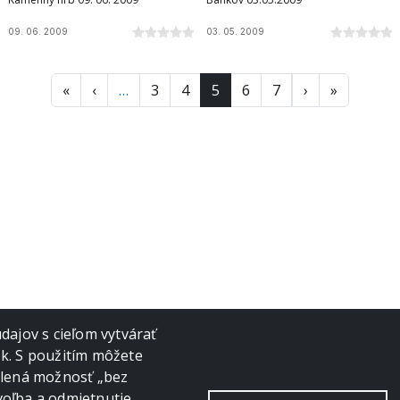
09. 06. 2009
03. 05. 2009
First page
Previous page
Ďalšia strana
Posledná
«
‹
…
3
4
5
6
7
›
»
ajov s cieľom vytvárať
ok. S použitím môžete
volená možnosť „bez
voľba a odmietnutie