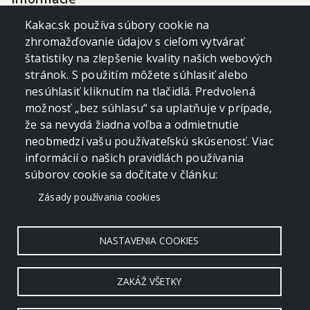
Kakac.sk používa súbory cookie na
Rok
2019
zhromažďovanie údajov s cieľom vytvárať
štatistiky na zlepšenie kvality našich webových
YouTube
stránok. S použitím môžete súhlasiť alebo
nesúhlasiť kliknutím na tlačidlá. Predvolená
možnosť „bez súhlasu“ sa uplatňuje v prípade,
že sa nevydá žiadna voľba a odmietnutie
neobmedzí vašu používateľskú skúsenosť. Viac
informácií o našich pravidlách používania
súborov cookie sa dočítate v článku:
Zásady používania cookies
NASTAVENIA COOKIES
Timelapse 2019 ·
ŠŤASTLIVO
ZAKÁŽ VŠETKY