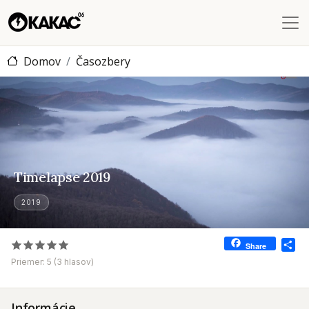
Skočiť na hlavný obsah
Domov
Časozbery
Timelapse 2019
Timelapse 2019
2019
Sh
Share
Priemer:
5
(
3
hlasov)
Informácie