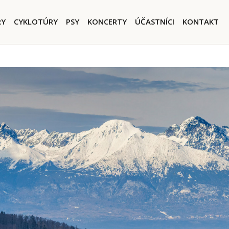
igation
RY
CYKLOTÚRY
PSY
KONCERTY
ÚČASTNÍCI
KONTAKT