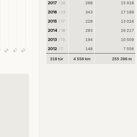
2017
268
15 918
/ 20
2016
343
17 188
/ 23
2015
228
13 024
/ 17
2014
283
16 217
/ 18
2013
194
10 509
/ 13
2012
148
7 556
/ 7
318 túr
4 556 km
255 396 m