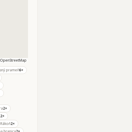
OpenStreetMap
sný prameň
6×
×
ra
2×
k
2×
Rákoň
2×
tna hranica
2×