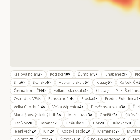
Kráľova hoľa
13×
Kotliská
10×
Ďumbier
9×
Chabenec
9×
Kl
Siná
6×
Skalisko
6×
Havrania skala
5×
Klauzy
5×
Koľvek, ČH
Čierna hora, ČH
4×
Folkmarská skala
4×
Chata gen. M. R. Štefánik
Ostredok, VF
4×
Panská hoľa
4×
Ploská
4×
Predná Poludnica
4
Veľká Chochuľa
4×
Veľká Vápenica
4×
Dievčenská skala
3×
Ďur
Markušovský skalný hríb
3×
Martalúzka
3×
Ohnište
3×
Šikľavá 
Baníkov
2×
Baranec
2×
Beňuška
2×
Bôr
2×
Bukovec
2×
Jelení vrch
2×
Klin
2×
Kopské sedlo
2×
Kremenec
2×
Muráns
Sivý vrch
2×
Stoh
2×
Šimonka
2×
Šútovský vodopád
2×
Tér