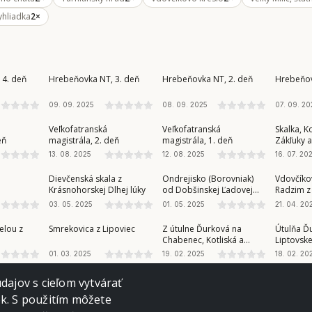
yhliadka
2×
NÍZKE TATRY
NÍZKE TATRY
STAROH
 4. deň
Hrebeňovka NT, 3. deň
Hrebeňovka NT, 2. deň
Hrebeňov
09. 09. 2025
08. 09. 2025
07. 09. 20
VEĽKÁ FATRA
VEĽKÁ FATRA
NÍZKE T
Veľkofatranská
Veľkofatranská
Skalka, Ko
eň
magistrála, 2. deň
magistrála, 1. deň
Zákľuky a
13. 08. 2025
12. 08. 2025
16. 07. 20
SLOVENSKÝ KRAS
SLOVENSKÝ RAJ
REVÚCK
a
Dievčenská skala z
Ondrejisko (Borovniak)
Vdovčíkov
Krásnohorskej Dlhej lúky
od Dobšinskej Ľadovej
Radzim z
jaskyne
03. 05. 2025
01. 05. 2025
21. 04. 20
BRANISKO A BACHUREŇ
NÍZKE TATRY
NÍZKE T
elou z
Smrekovica z Lipoviec
Z útulne Ďurková na
Útulňa Ď
Chabenec, Kotliská a
Liptovske
sedlo Poľany
01. 03. 2025
19. 02. 2025
18. 02. 20
ajov s cieľom vytvárať
ok. S použitím môžete