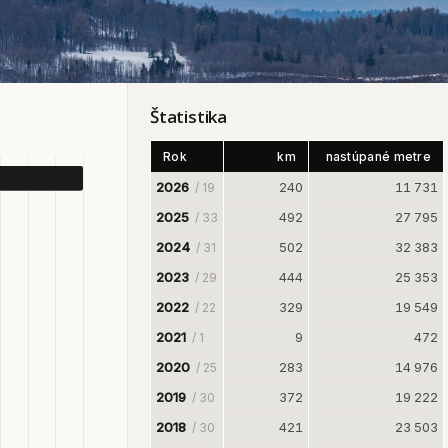
Štatistika
Rok
km
nastúpané metre
2026
240
11 731
/ 19
2025
492
27 795
/ 33
2024
502
32 383
/ 31
2023
444
25 353
/ 29
2022
329
19 549
/ 22
2021
9
472
/ 1
2020
283
14 976
/ 25
2019
372
19 222
/ 30
2018
421
23 503
/ 30