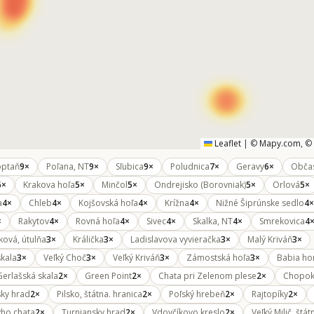
Leaflet
|
©
Mapy.com
, ©
optaň
9×
Poľana, NT
9×
Sľubica
9×
Poludnica
7×
Geravy
6×
Obča
5×
Krakova hoľa
5×
Minčol
5×
Ondrejisko (Borovniak)
5×
Orlová
5×
a
4×
Chleb
4×
Kojšovská hoľa
4×
Krížna
4×
Nižné Šiprúnske sedlo
4×
×
Rakytov
4×
Rovná hoľa
4×
Sivec
4×
Skalka, NT
4×
Smrekovica
4
ková, útulňa
3×
Králička
3×
Ladislavova vyvieračka
3×
Malý Kriváň
3×
skala
3×
Veľký Choč
3×
Veľký Kriváň
3×
Zámostská hoľa
3×
Babia ho
Gerlašská skala
2×
Green Point
2×
Chata pri Zelenom plese
2×
Chopo
ky hrad
2×
Pilsko, štátna. hranica
2×
Poľský hrebeň
2×
Rajtopíky
2×
yho chata
2×
Turniansky hrad
2×
Vdovčíkovo kreslo
2×
Veľký Milič, štá