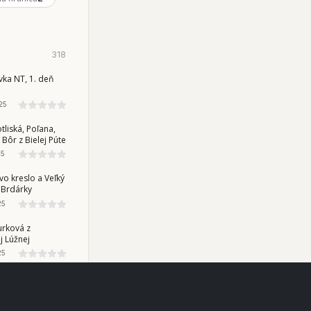
318
ORSKÉ VRCHY
ka NT, 1. deň
25
ATRY
tliská, Poľana,
 Bôr z Bielej Púte
25
A VRCHOVINA
o kreslo a Veľký
 Brdárky
25
ATRY
urková z
j Lúžnej
25