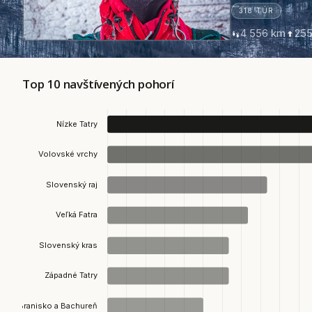
318 TÚR
4 556 km
255
Top 10 navštívených pohorí