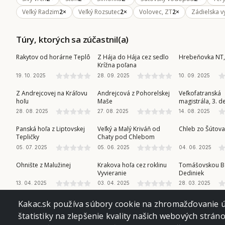
Veľký Radzim
2×
Veľký Rozsutec
2×
Volovec, ZT
2×
Zádielska v
Túry, ktorých sa zúčastnil(a)
VEĽKÁ FATRA
SLOVENSKÝ KRAS
NÍZKE TATRY
Rakytov od horárne Teplô
Z Hája do Hája cez sedlo
Hrebeňovka NT,
Krížna poľana
19. 10. 2025
28. 09. 2025
10. 09. 2025
NÍZKE TATRY
NÍZKE TATRY
VEĽKÁ FATRA
Z Andrejcovej na Kráľovu
Andrejcová z Pohorelskej
Veľkofatranská
hoľu
Maše
magistrála, 3. d
28. 08. 2025
27. 08. 2025
14. 08. 2025
NÍZKE TATRY
MALÁ FATRA
MALÁ FATRA
Panská hoľa z Liptovskej
Veľký a Malý Kriváň od
Chleb zo Šútov
Tepličky
Chaty pod Chlebom
05. 07. 2025
05. 06. 2025
04. 06. 2025
NÍZKE TATRY
NÍZKE TATRY
SLOVENSKÝ RAJ
Ohnište z Malužinej
Krakova hoľa cez roklinu
Tomášovskou B
Vyvieranie
Dediniek
13. 04. 2025
03. 04. 2025
28. 03. 2025
Kakac.sk používa súbory cookie na zhromažďovanie úd
štatistiky na zlepšenie kvality našich webových strán